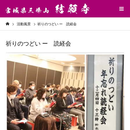
活動風景
祈りのつどい ー 読経会
祈りのつどい ー 読経会