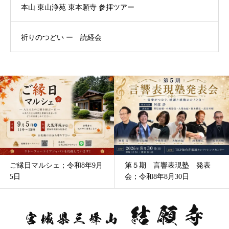
本山 東山浄苑 東本願寺 参拝ツアー
祈りのつどい ー 読経会
ご縁日マルシェ；令和8年9月
第５期 言響表現塾 発表
5日
会；令和8年8月30日